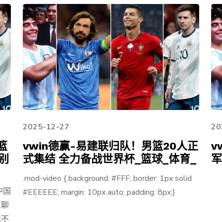
2025-12-27
20
篮
vwin德赢-易建联归队！男篮20人正
v
别
式集结 全力备战世界杯_篮球_体育_
军
.mod-video { background: #FFF; border: 1px solid
中国
#EEEEEE; margin: 10px auto; padding: 8px;}
在聊
示不