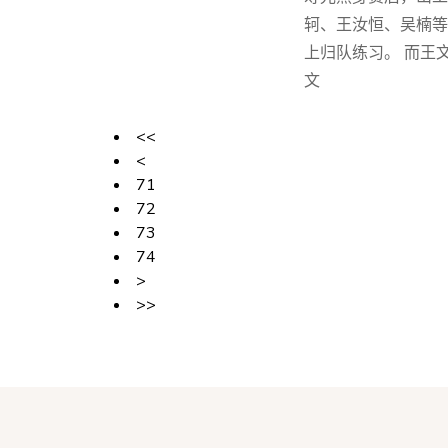
轲、王汝恒、吴楠等
上归队练习。 而王
文
<<
<
71
72
73
74
>
>>