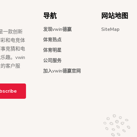
导航
网站地图
发现vwin德赢
SiteMap
】是一款创新
体育热点
博彩和电竞体
赛事竞猜和电
体育明星
趣。vwin
公司服务
质的客户服
加入vwin德赢官网
。
bscribe