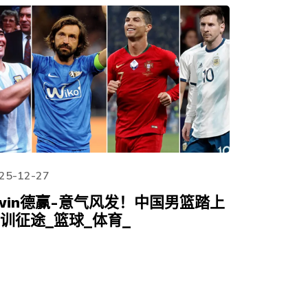
25-12-27
win德赢-意气风发！中国男篮踏上
训征途_篮球_体育_