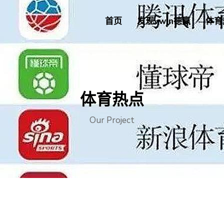
首页
发现vwin德赢
体育
体育热点
Our Project