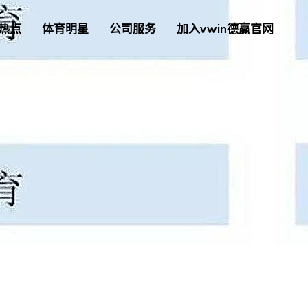
热点
体育明星
公司服务
加入vwin德赢官网