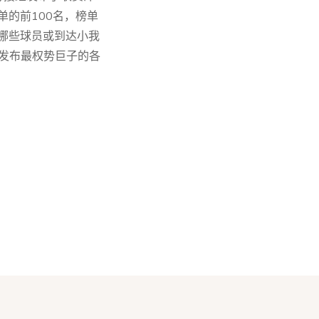
单的前100名，榜单
哪些球员或到达小我
次发布最权势巨子的各